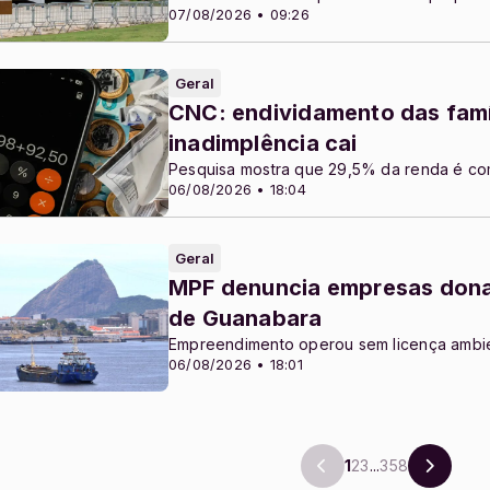
07/08/2026 • 09:26
Geral
CNC: endividamento das famí
inadimplência cai
Pesquisa mostra que 29,5% da renda é co
06/08/2026 • 18:04
Geral
MPF denuncia empresas donas
de Guanabara
Empreendimento operou sem licença ambie
06/08/2026 • 18:01
1
2
3
...
358